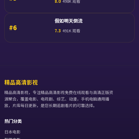
8.0
498K
观看
假如明天倒流
#
6
7.3
491K
观看
精品高清影视
精品高清影视，专注精品高清影视免费在线观看与高清正版资
源聚合，覆盖电影、电视剧、综艺、动漫，手机电脑通用播
放，片库每日更新，是您长期追剧看片的可靠选择。
热门分类
日本电影