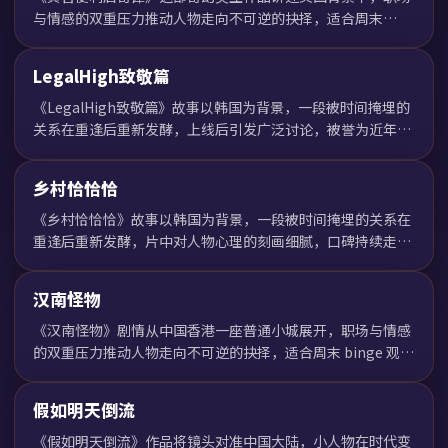
与情感的双重压力推动人物走向不可逆的抉择，适合周末
7.0
502K
2小时30分钟
binge 观看，中文字幕同步更新。
LegalHigh致敬篇
动作
《LegalHigh致敬篇》故事以韩国为背景，一段被时间掩埋的
关系在重逢后重新发酵，上线后引发广泛讨论，被誉为近年值
8.3
501K
1小时32分钟
得一看的纪录片。
乡村恰恰恰
剧情
《乡村恰恰恰》故事以韩国为背景，一段被时间掩埋的关系在
重逢后重新发酵，片中对人物心理的刻画细腻，口碑持续走
8.0
498K
2小时11分钟
高。
汉南怪物
犯罪
《汉南怪物》剧情从中国香港一座普通小城展开，职场与情感
的双重压力推动人物走向不可逆的抉择，适合周末 binge 观
7.3
491K
48分钟
看，中文字幕同步更新。
假如明天倒流
犯罪剧
《假如明天倒流》作品将镜头对准中国大陆，小人物在时代变