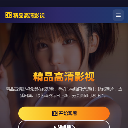
精品高清影视
精品高清影视免费在线观看
精品高清影视
精品高清影视免费在线观看，手机与电脑同步追剧；院线新片、热
播剧集、综艺动漫每日上新，无会员即可看正片。
开始观看
随机播放